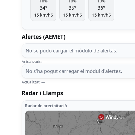
10%
10%
10%
34°
35°
36°
15 km/h
S
15 km/h
S
15 km/h
S
Alertes (AEMET)
No se pudo cargar el módulo de alertas.
Actualizado: —
No s'ha pogut carregar el mòdul d'alertes.
Actualitzat: —
Radar i Llamps
Radar de precipitació