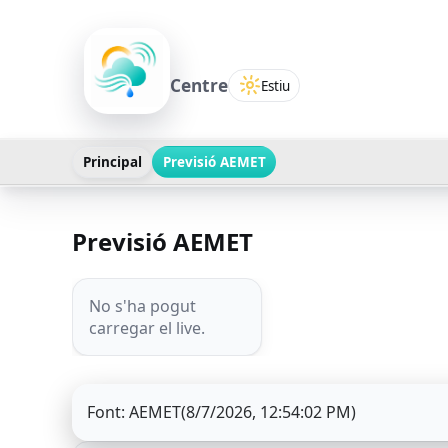
Previsió del temps a Carded
MeteoCardedeu
Centre
Estiu
Principal
Previsió AEMET
Previsió AEMET
No s'ha pogut
carregar el live.
Font
: AEMET
(8/7/2026, 12:54:02 PM)