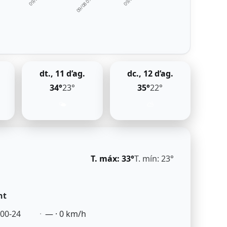
00
09/08 07:00
dt., 11 d’ag.
dc., 12 d’ag.
34°
23°
35°
22°
🌤️
⛅
T. máx: 33°
T. mín: 23°
nt
00-24
— · 0 km/h