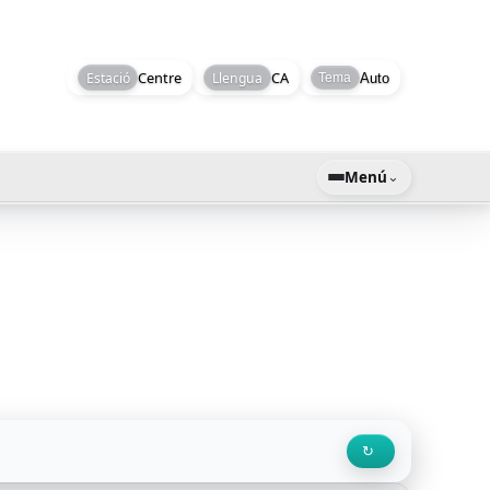
eteoCardedeu.net
Centre
CA
Estació
Llengua
Auto
Tema
⌄
Menú
↻