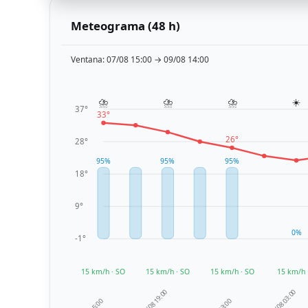
Meteograma (48 h)
Ventana
: 07/08 15:00 → 09/08 14:00
⛈️
⛈️
⛈️
☀️
37°
33°
26°
28°
95%
95%
95%
18°
9°
0%
-1°
15 km/h · SO
15 km/h · SO
15 km/h · SO
15 km/h 
08/08 03:00
07/08 19:00