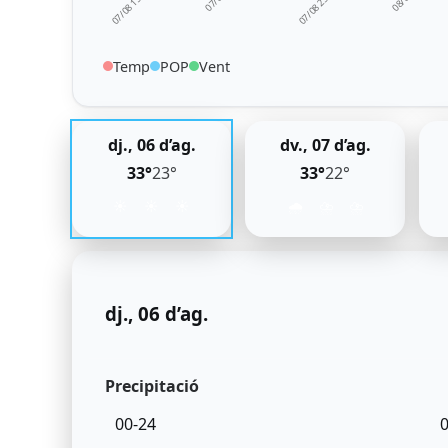
07/08 23:00
07/08 15:00
Temp
POP
Vent
dj., 06 d’ag.
dv., 07 d’ag.
33°
23°
33°
22°
☀️
☀️
☀️
🌧️
⛈️
⛈️
dj., 06 d’ag.
Precipitació
00-24