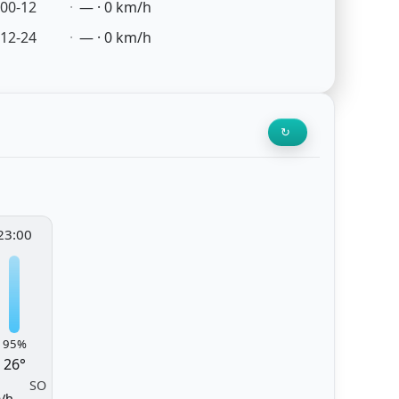
00-12
— · 0 km/h
12-24
— · 0 km/h
↻
23:00
95%
26°
SO
/h