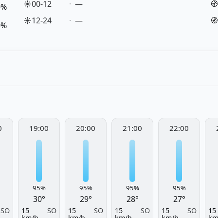
☀️
00-12
—
🧭
0%
☀️
12-24
—
🧭
0%
0
19:00
20:00
21:00
22:00
95%
95%
95%
95%
30°
29°
28°
27°
SO
15
SO
15
SO
15
SO
15
SO
15
km/h
km/h
km/h
km/h
km