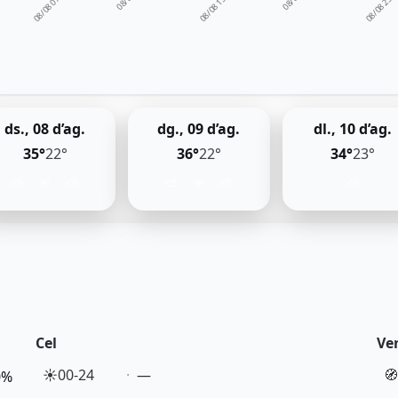
08/08 15:00
08/08 23:
08/08 07:00
ds., 08 d’ag.
dg., 09 d’ag.
dl., 10 d’ag.
35°
22°
36°
22°
34°
23°
⛅
☀️
⛅
⛅
☀️
⛅
⛅
Cel
Ve
☀️
00-24
—
🧭
0%