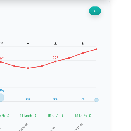
↻
⛅
☀️
☀️
☀️
27°
6°
5%
0%
0%
0%
m/h · S
15 km/h · S
15 km/h · S
15 km/h · S
09/08 03:00
09/08 11:00