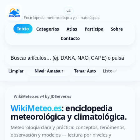
WikiMeteo.es
v4
Enciclopedia meteorológica y climatológica.
Inicio
Categorías
Atlas
Participa
Sobre
Contacto
Listo ✅
Limpiar
Nivel: Amateur
Tema: Auto
WikiMeteo.es v4 by JDServer.es
WikiMeteo.es
: enciclopedia
meteorológica y climatológica.
Meteorología clara y práctica: conceptos, fenómenos,
observación y modelos — lectura por niveles y