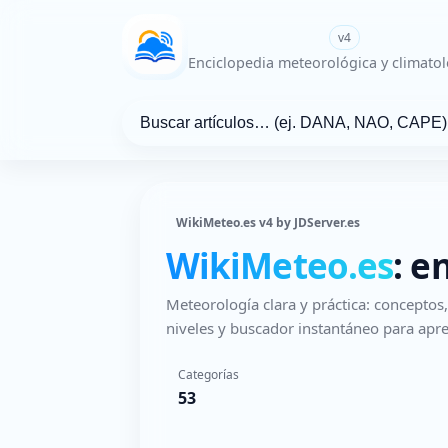
WikiMeteo.es
v4
Enciclopedia meteorológica y climatol
WikiMeteo.es v4 by JDServer.es
WikiMeteo.es
: e
Meteorología clara y práctica: concepto
niveles y buscador instantáneo para apre
Categorías
53