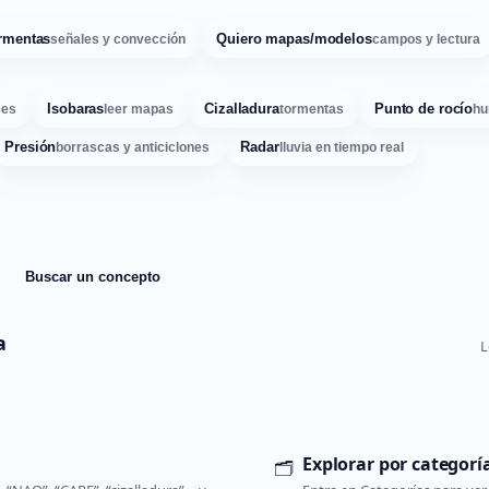
rmentas
Quiero mapas/modelos
señales y convección
campos y lectura
Isobaras
Cizalladura
Punto de rocío
ses
leer mapas
tormentas
hu
Presión
Radar
borrascas y anticiclones
lluvia en tiempo real
Buscar un concepto
a
L
Explorar por categorí
🗂️