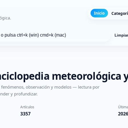
Inicio
Categor
ógica.
Limpia
nciclopedia meteorológica y
s, fenómenos, observación y modelos — lectura por
nder y profundizar.
Artículos
Última
3357
2026