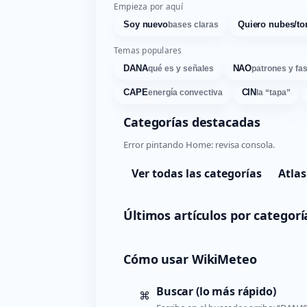
Empieza por aquí
Soy nuevo
Quiero nubes/to
bases claras
Temas populares
DANA
NAO
qué es y señales
patrones y fa
CAPE
CIN
energía convectiva
la “tapa”
Categorías destacadas
Error pintando Home: revisa consola.
Ver todas las categorías
Atlas
Últimos artículos por categorí
Cómo usar WikiMeteo
Buscar (lo más rápido)
⌘