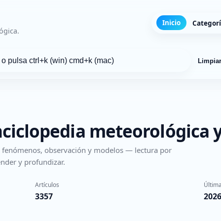
Inicio
Categor
ógica.
Limpia
nciclopedia meteorológica y
s, fenómenos, observación y modelos — lectura por
nder y profundizar.
Artículos
Última
3357
2026