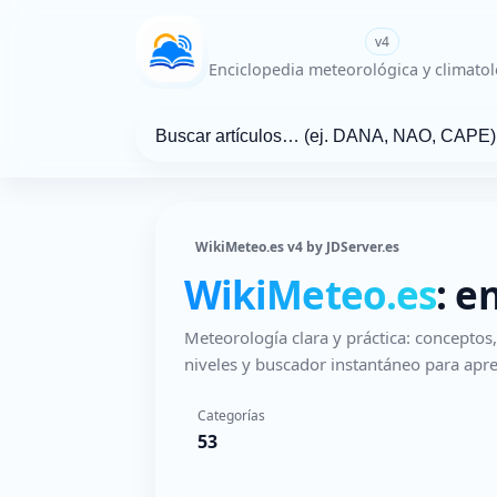
WikiMeteo.es
v4
Enciclopedia meteorológica y climatol
WikiMeteo.es v4 by JDServer.es
WikiMeteo.es
: e
Meteorología clara y práctica: concepto
niveles y buscador instantáneo para apre
Categorías
53