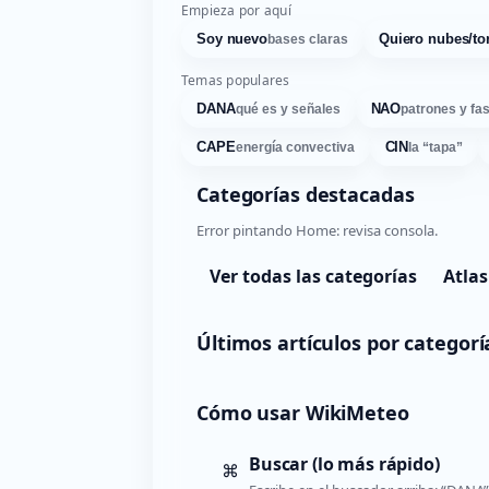
Empieza por aquí
Soy nuevo
Quiero nubes/to
bases claras
Temas populares
DANA
NAO
qué es y señales
patrones y fa
CAPE
CIN
energía convectiva
la “tapa”
Categorías destacadas
Error pintando Home: revisa consola.
Ver todas las categorías
Atlas
Últimos artículos por categorí
Cómo usar WikiMeteo
Buscar (lo más rápido)
⌘