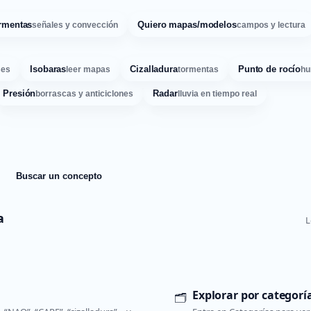
rmentas
Quiero mapas/modelos
señales y convección
campos y lectura
Isobaras
Cizalladura
Punto de rocío
ses
leer mapas
tormentas
hu
Presión
Radar
borrascas y anticiclones
lluvia en tiempo real
Buscar un concepto
a
L
Explorar por categorí
🗂️