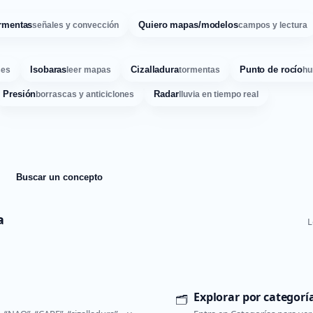
rmentas
Quiero mapas/modelos
señales y convección
campos y lectura
Isobaras
Cizalladura
Punto de rocío
ses
leer mapas
tormentas
hu
Presión
Radar
borrascas y anticiclones
lluvia en tiempo real
Buscar un concepto
a
L
Explorar por categorí
🗂️