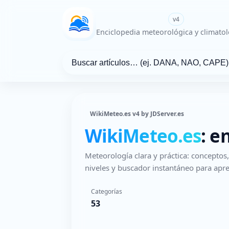
WikiMeteo.es
v4
Enciclopedia meteorológica y climatol
WikiMeteo.es v4 by JDServer.es
WikiMeteo.es
: e
Meteorología clara y práctica: concepto
niveles y buscador instantáneo para apre
Categorías
53