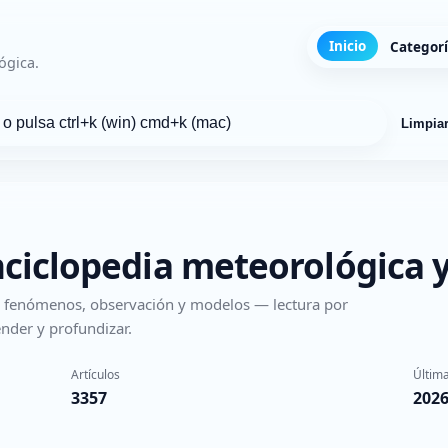
Inicio
Categor
ógica.
Limpia
nciclopedia meteorológica y
s, fenómenos, observación y modelos — lectura por
nder y profundizar.
Artículos
Última
3357
2026