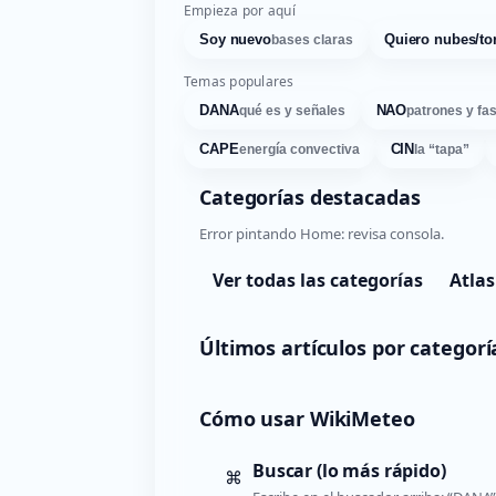
Empieza por aquí
Soy nuevo
Quiero nubes/to
bases claras
Temas populares
DANA
NAO
qué es y señales
patrones y fa
CAPE
CIN
energía convectiva
la “tapa”
Categorías destacadas
Error pintando Home: revisa consola.
Ver todas las categorías
Atlas
Últimos artículos por categorí
Cómo usar WikiMeteo
Buscar (lo más rápido)
⌘