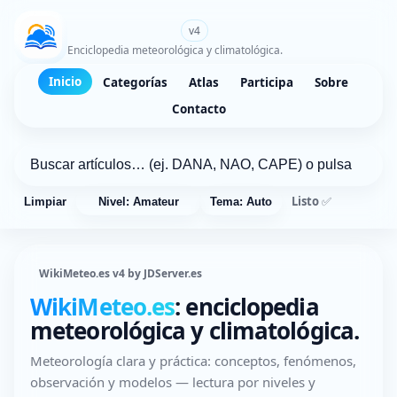
WikiMeteo.es
v4
Enciclopedia meteorológica y climatológica.
Inicio
Categorías
Atlas
Participa
Sobre
Contacto
Listo ✅
Limpiar
Nivel: Amateur
Tema: Auto
WikiMeteo.es v4 by JDServer.es
WikiMeteo.es
: enciclopedia
meteorológica y climatológica.
Meteorología clara y práctica: conceptos, fenómenos,
observación y modelos — lectura por niveles y