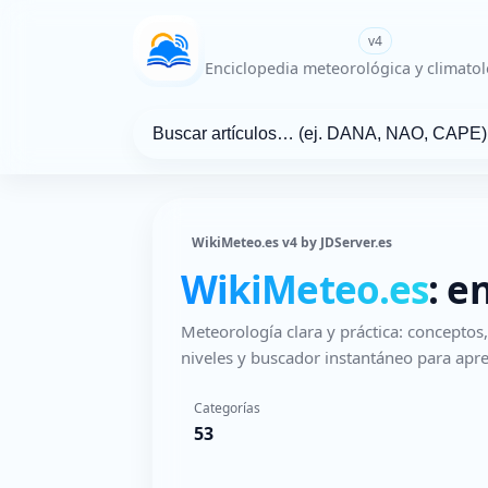
WikiMeteo.es
v4
Enciclopedia meteorológica y climatol
WikiMeteo.es v4 by JDServer.es
WikiMeteo.es
: e
Meteorología clara y práctica: concepto
niveles y buscador instantáneo para apre
Categorías
53