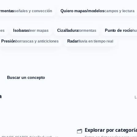
rmentas
Quiero mapas/modelos
señales y convección
campos y lectura
Isobaras
Cizalladura
Punto de rocío
ses
leer mapas
tormentas
hu
Presión
Radar
borrascas y anticiclones
lluvia en tiempo real
Buscar un concepto
a
L
Explorar por categorí
🗂️