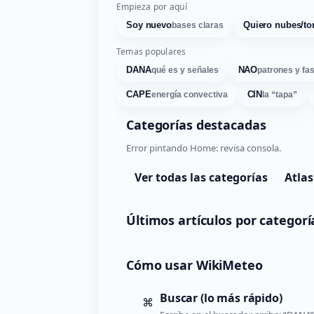
Empieza por aquí
Soy nuevo
Quiero nubes/to
bases claras
Temas populares
DANA
NAO
qué es y señales
patrones y fa
CAPE
CIN
energía convectiva
la “tapa”
Categorías destacadas
Error pintando Home: revisa consola.
Ver todas las categorías
Atlas
Últimos artículos por categorí
Cómo usar WikiMeteo
Buscar (lo más rápido)
⌘