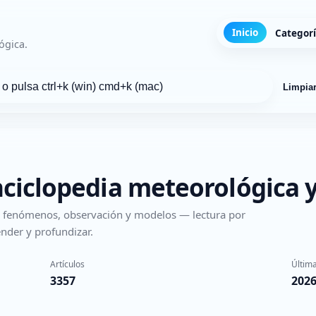
Inicio
Categor
ógica.
Limpia
nciclopedia meteorológica y
s, fenómenos, observación y modelos — lectura por
nder y profundizar.
Artículos
Última
3357
2026