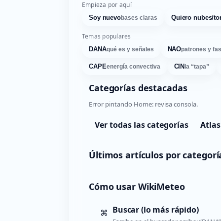
Empieza por aquí
Soy nuevo
Quiero nubes/to
bases claras
Temas populares
DANA
NAO
qué es y señales
patrones y fa
CAPE
CIN
energía convectiva
la “tapa”
Categorías destacadas
Error pintando Home: revisa consola.
Ver todas las categorías
Atlas
Últimos artículos por categorí
Cómo usar WikiMeteo
Buscar (lo más rápido)
⌘