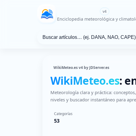
WikiMeteo.es
v4
Enciclopedia meteorológica y climatol
WikiMeteo.es v4 by JDServer.es
WikiMeteo.es
: e
Meteorología clara y práctica: concepto
niveles y buscador instantáneo para apre
Categorías
53