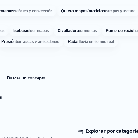
rmentas
Quiero mapas/modelos
señales y convección
campos y lectura
Isobaras
Cizalladura
Punto de rocío
ses
leer mapas
tormentas
hu
Presión
Radar
borrascas y anticiclones
lluvia en tiempo real
Buscar un concepto
a
L
Explorar por categorí
🗂️