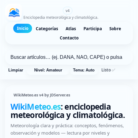
WikiMeteo.es
v4
Enciclopedia meteorológica y climatológica.
Inicio
Categorías
Atlas
Participa
Sobre
Contacto
Listo ✅
Limpiar
Nivel: Amateur
Tema: Auto
WikiMeteo.es v4 by JDServer.es
WikiMeteo.es
: enciclopedia
meteorológica y climatológica.
Meteorología clara y práctica: conceptos, fenómenos,
observación y modelos — lectura por niveles y