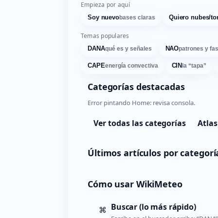
Empieza por aquí
Soy nuevo
Quiero nubes/to
bases claras
Temas populares
DANA
NAO
qué es y señales
patrones y fa
CAPE
CIN
energía convectiva
la “tapa”
Categorías destacadas
Error pintando Home: revisa consola.
Ver todas las categorías
Atlas
Últimos artículos por categorí
Cómo usar WikiMeteo
Buscar (lo más rápido)
⌘