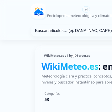
WikiMeteo.es
v4
Enciclopedia meteorológica y climatol
WikiMeteo.es v4 by JDServer.es
WikiMeteo.es
: e
Meteorología clara y práctica: concepto
niveles y buscador instantáneo para apre
Categorías
53