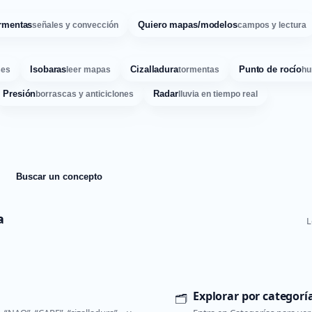
rmentas
Quiero mapas/modelos
señales y convección
campos y lectura
Isobaras
Cizalladura
Punto de rocío
ses
leer mapas
tormentas
hu
Presión
Radar
borrascas y anticiclones
lluvia en tiempo real
Buscar un concepto
a
L
Explorar por categorí
🗂️