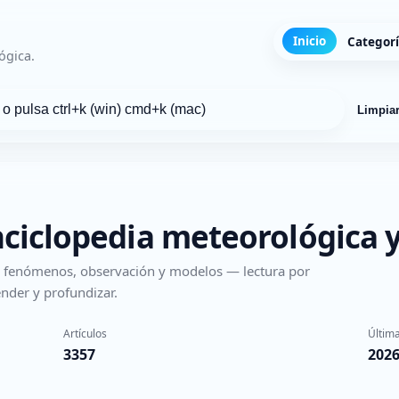
Inicio
Categor
ógica.
Limpia
nciclopedia meteorológica y
s, fenómenos, observación y modelos — lectura por
nder y profundizar.
Artículos
Última
3357
2026