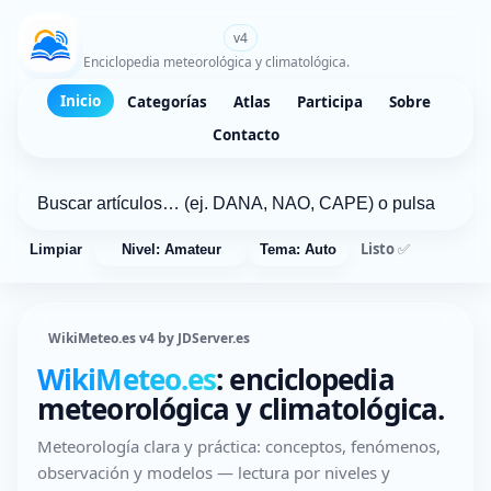
WikiMeteo.es
v4
Enciclopedia meteorológica y climatológica.
Inicio
Categorías
Atlas
Participa
Sobre
Contacto
Listo ✅
Limpiar
Nivel: Amateur
Tema: Auto
WikiMeteo.es v4 by JDServer.es
WikiMeteo.es
: enciclopedia
meteorológica y climatológica.
Meteorología clara y práctica: conceptos, fenómenos,
observación y modelos — lectura por niveles y