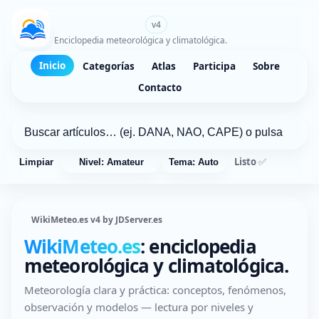
WikiMeteo.es
v4
Enciclopedia meteorológica y climatológica.
Inicio
Categorías
Atlas
Participa
Sobre
Contacto
Listo ✅
Limpiar
Nivel: Amateur
Tema: Auto
WikiMeteo.es v4 by JDServer.es
WikiMeteo.es
: enciclopedia
meteorológica y climatológica.
Meteorología clara y práctica: conceptos, fenómenos,
observación y modelos — lectura por niveles y