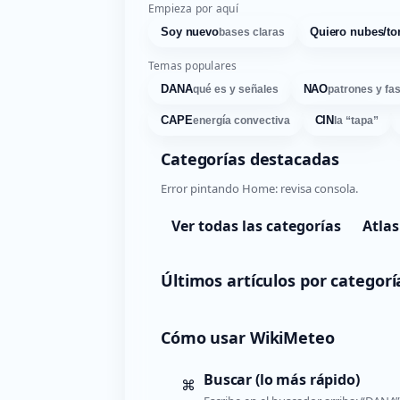
Empieza por aquí
Soy nuevo
Quiero nubes/to
bases claras
Temas populares
DANA
NAO
qué es y señales
patrones y fa
CAPE
CIN
energía convectiva
la “tapa”
Categorías destacadas
Error pintando Home: revisa consola.
Ver todas las categorías
Atlas
Últimos artículos por categorí
Cómo usar WikiMeteo
Buscar (lo más rápido)
⌘