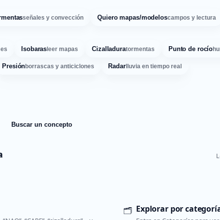
rmentas
Quiero mapas/modelos
señales y convección
campos y lectura
Isobaras
Cizalladura
Punto de rocío
ses
leer mapas
tormentas
hu
Presión
Radar
borrascas y anticiclones
lluvia en tiempo real
Buscar un concepto
a
L
Explorar por categorí
🗂️