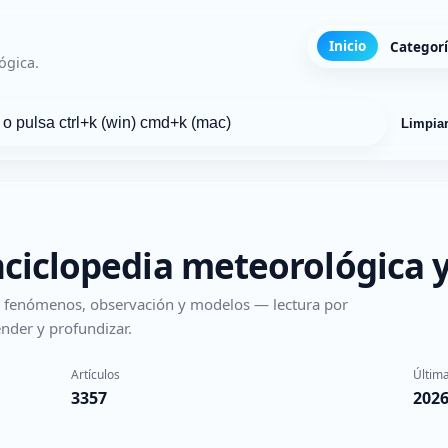
Inicio
Categor
ógica.
Limpia
nciclopedia meteorológica y
s, fenómenos, observación y modelos — lectura por
nder y profundizar.
Artículos
Última
3357
2026