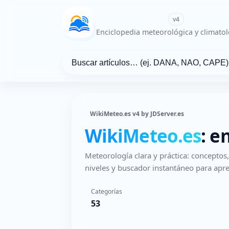
WikiMeteo.es
v4
Enciclopedia meteorológica y climatol
WikiMeteo.es v4 by JDServer.es
WikiMeteo.es
: e
Meteorología clara y práctica: concepto
niveles y buscador instantáneo para apre
Categorías
53