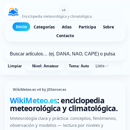
WikiMeteo.es
v4
Enciclopedia meteorológica y climatológica.
Inicio
Categorías
Atlas
Participa
Sobre
Contacto
Listo ✅
Limpiar
Nivel: Amateur
Tema: Auto
WikiMeteo.es v4 by JDServer.es
WikiMeteo.es
: enciclopedia
meteorológica y climatológica.
Meteorología clara y práctica: conceptos, fenómenos,
observación y modelos — lectura por niveles y