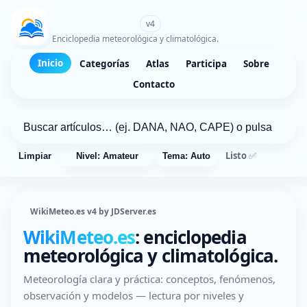
WikiMeteo.es
v4
Enciclopedia meteorológica y climatológica.
Inicio
Categorías
Atlas
Participa
Sobre
Contacto
Listo ✅
Limpiar
Nivel: Amateur
Tema: Auto
WikiMeteo.es v4 by JDServer.es
WikiMeteo.es
: enciclopedia
meteorológica y climatológica.
Meteorología clara y práctica: conceptos, fenómenos,
observación y modelos — lectura por niveles y