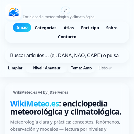
WikiMeteo.es
v4
Enciclopedia meteorológica y climatológica.
Inicio
Categorías
Atlas
Participa
Sobre
Contacto
Listo ✅
Limpiar
Nivel: Amateur
Tema: Auto
WikiMeteo.es v4 by JDServer.es
WikiMeteo.es
: enciclopedia
meteorológica y climatológica.
Meteorología clara y práctica: conceptos, fenómenos,
observación y modelos — lectura por niveles y