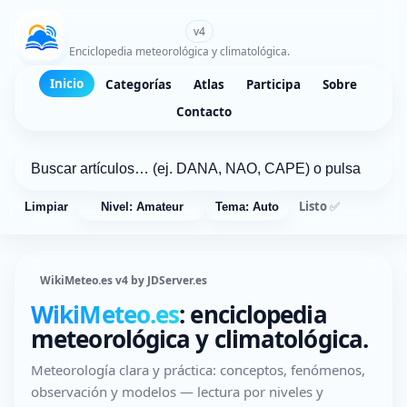
WikiMeteo.es
v4
Enciclopedia meteorológica y climatológica.
Inicio
Categorías
Atlas
Participa
Sobre
Contacto
Listo ✅
Limpiar
Nivel: Amateur
Tema: Auto
WikiMeteo.es v4 by JDServer.es
WikiMeteo.es
: enciclopedia
meteorológica y climatológica.
Meteorología clara y práctica: conceptos, fenómenos,
observación y modelos — lectura por niveles y