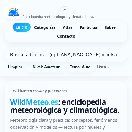
WikiMeteo.es
v4
Enciclopedia meteorológica y climatológica.
Inicio
Categorías
Atlas
Participa
Sobre
Contacto
Listo ✅
Limpiar
Nivel: Amateur
Tema: Auto
WikiMeteo.es v4 by JDServer.es
WikiMeteo.es
: enciclopedia
meteorológica y climatológica.
Meteorología clara y práctica: conceptos, fenómenos,
observación y modelos — lectura por niveles y