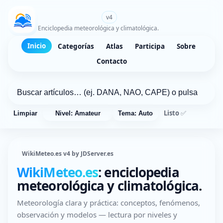
WikiMeteo.es
v4
Enciclopedia meteorológica y climatológica.
Inicio
Categorías
Atlas
Participa
Sobre
Contacto
Listo ✅
Limpiar
Nivel: Amateur
Tema: Auto
WikiMeteo.es v4 by JDServer.es
WikiMeteo.es
: enciclopedia
meteorológica y climatológica.
Meteorología clara y práctica: conceptos, fenómenos,
observación y modelos — lectura por niveles y