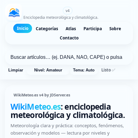
WikiMeteo.es
v4
Enciclopedia meteorológica y climatológica.
Inicio
Categorías
Atlas
Participa
Sobre
Contacto
Listo ✅
Limpiar
Nivel: Amateur
Tema: Auto
WikiMeteo.es v4 by JDServer.es
WikiMeteo.es
: enciclopedia
meteorológica y climatológica.
Meteorología clara y práctica: conceptos, fenómenos,
observación y modelos — lectura por niveles y