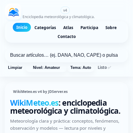
WikiMeteo.es
v4
Enciclopedia meteorológica y climatológica.
Inicio
Categorías
Atlas
Participa
Sobre
Contacto
Listo ✅
Limpiar
Nivel: Amateur
Tema: Auto
WikiMeteo.es v4 by JDServer.es
WikiMeteo.es
: enciclopedia
meteorológica y climatológica.
Meteorología clara y práctica: conceptos, fenómenos,
observación y modelos — lectura por niveles y