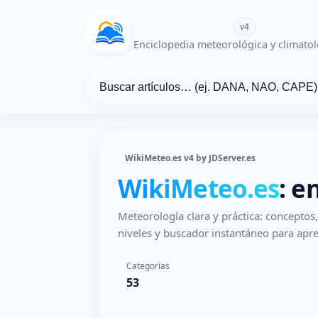
WikiMeteo.es
v4
Enciclopedia meteorológica y climatol
WikiMeteo.es v4 by JDServer.es
WikiMeteo.es
: e
Meteorología clara y práctica: concepto
niveles y buscador instantáneo para apre
Categorías
53