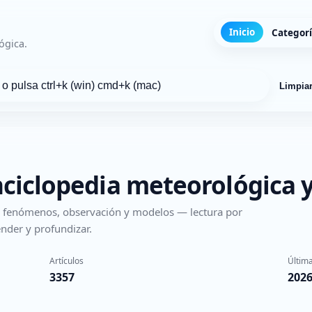
Inicio
Categor
ógica.
Limpia
nciclopedia meteorológica y
s, fenómenos, observación y modelos — lectura por
nder y profundizar.
Artículos
Última
3357
2026