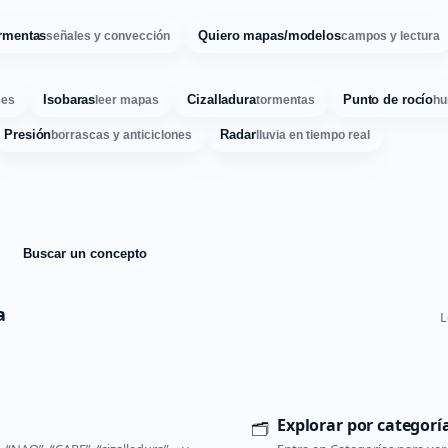
rmentas
Quiero mapas/modelos
señales y convección
campos y lectura
Isobaras
Cizalladura
Punto de rocío
ses
leer mapas
tormentas
hu
Presión
Radar
borrascas y anticiclones
lluvia en tiempo real
Buscar un concepto
a
L
Explorar por categorí
🗂️