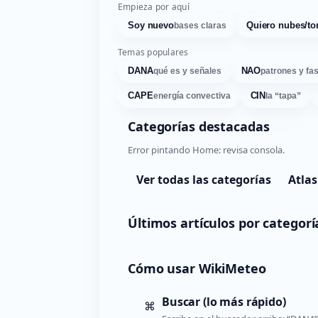
Empieza por aquí
Soy nuevo
Quiero nubes/to
bases claras
Temas populares
DANA
NAO
qué es y señales
patrones y fa
CAPE
CIN
energía convectiva
la “tapa”
Categorías destacadas
Error pintando Home: revisa consola.
Ver todas las categorías
Atlas
Últimos artículos por categorí
Cómo usar WikiMeteo
Buscar (lo más rápido)
⌘