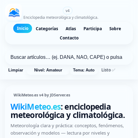
WikiMeteo.es
v4
Enciclopedia meteorológica y climatológica.
Inicio
Categorías
Atlas
Participa
Sobre
Contacto
Listo ✅
Limpiar
Nivel: Amateur
Tema: Auto
WikiMeteo.es v4 by JDServer.es
WikiMeteo.es
: enciclopedia
meteorológica y climatológica.
Meteorología clara y práctica: conceptos, fenómenos,
observación y modelos — lectura por niveles y