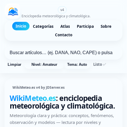
WikiMeteo.es
v4
Enciclopedia meteorológica y climatológica.
Inicio
Categorías
Atlas
Participa
Sobre
Contacto
Listo ✅
Limpiar
Nivel: Amateur
Tema: Auto
WikiMeteo.es v4 by JDServer.es
WikiMeteo.es
: enciclopedia
meteorológica y climatológica.
Meteorología clara y práctica: conceptos, fenómenos,
observación y modelos — lectura por niveles y