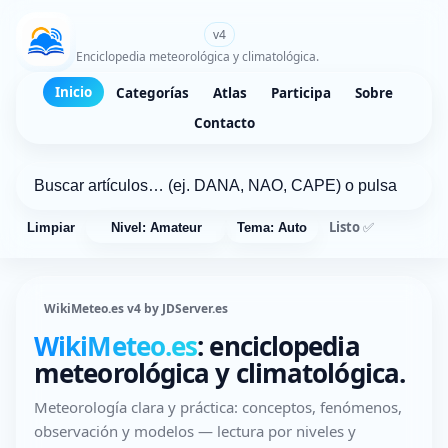
WikiMeteo.es
v4
Enciclopedia meteorológica y climatológica.
Inicio
Categorías
Atlas
Participa
Sobre
Contacto
Listo ✅
Limpiar
Nivel: Amateur
Tema: Auto
WikiMeteo.es v4 by JDServer.es
WikiMeteo.es
: enciclopedia
meteorológica y climatológica.
Meteorología clara y práctica: conceptos, fenómenos,
observación y modelos — lectura por niveles y