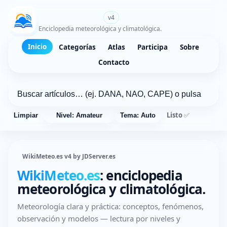
WikiMeteo.es
v4
Enciclopedia meteorológica y climatológica.
Inicio
Categorías
Atlas
Participa
Sobre
Contacto
Listo ✅
Limpiar
Nivel: Amateur
Tema: Auto
WikiMeteo.es v4 by JDServer.es
WikiMeteo.es
: enciclopedia
meteorológica y climatológica.
Meteorología clara y práctica: conceptos, fenómenos,
observación y modelos — lectura por niveles y