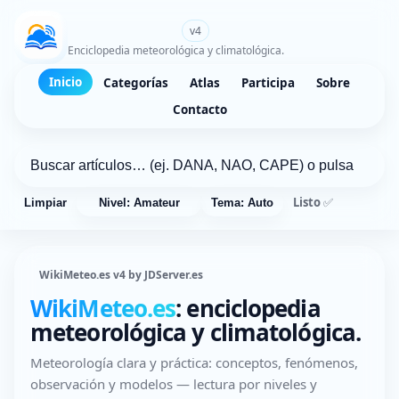
WikiMeteo.es
v4
Enciclopedia meteorológica y climatológica.
Inicio
Categorías
Atlas
Participa
Sobre
Contacto
Listo ✅
Limpiar
Nivel: Amateur
Tema: Auto
WikiMeteo.es v4 by JDServer.es
WikiMeteo.es
: enciclopedia
meteorológica y climatológica.
Meteorología clara y práctica: conceptos, fenómenos,
observación y modelos — lectura por niveles y