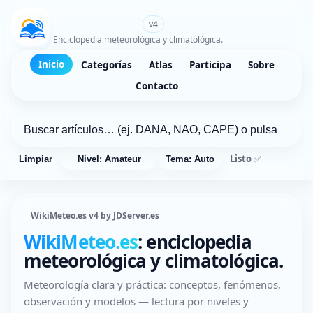
WikiMeteo.es
v4
Enciclopedia meteorológica y climatológica.
Inicio
Categorías
Atlas
Participa
Sobre
Contacto
Listo ✅
Limpiar
Nivel: Amateur
Tema: Auto
WikiMeteo.es v4 by JDServer.es
WikiMeteo.es
: enciclopedia
meteorológica y climatológica.
Meteorología clara y práctica: conceptos, fenómenos,
observación y modelos — lectura por niveles y