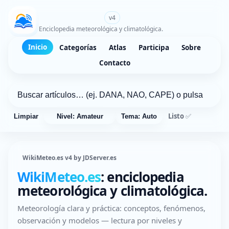
WikiMeteo.es
v4
Enciclopedia meteorológica y climatológica.
Inicio
Categorías
Atlas
Participa
Sobre
Contacto
Listo ✅
Limpiar
Nivel: Amateur
Tema: Auto
WikiMeteo.es v4 by JDServer.es
WikiMeteo.es
: enciclopedia
meteorológica y climatológica.
Meteorología clara y práctica: conceptos, fenómenos,
observación y modelos — lectura por niveles y