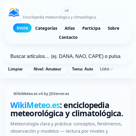
WikiMeteo.es
v4
Enciclopedia meteorológica y climatológica.
Inicio
Categorías
Atlas
Participa
Sobre
Contacto
Listo ✅
Limpiar
Nivel: Amateur
Tema: Auto
WikiMeteo.es v4 by JDServer.es
WikiMeteo.es
: enciclopedia
meteorológica y climatológica.
Meteorología clara y práctica: conceptos, fenómenos,
observación y modelos — lectura por niveles y