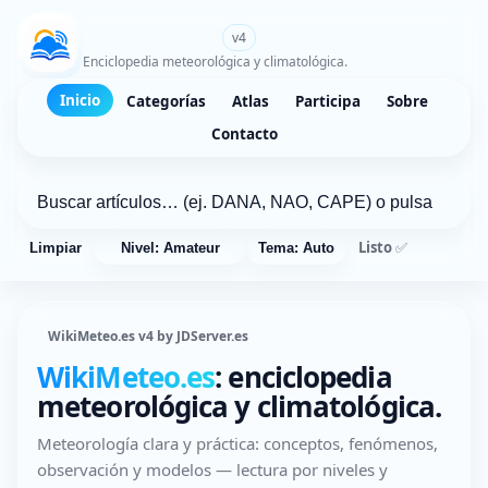
WikiMeteo.es
v4
Enciclopedia meteorológica y climatológica.
Inicio
Categorías
Atlas
Participa
Sobre
Contacto
Listo ✅
Limpiar
Nivel: Amateur
Tema: Auto
WikiMeteo.es v4 by JDServer.es
WikiMeteo.es
: enciclopedia
meteorológica y climatológica.
Meteorología clara y práctica: conceptos, fenómenos,
observación y modelos — lectura por niveles y