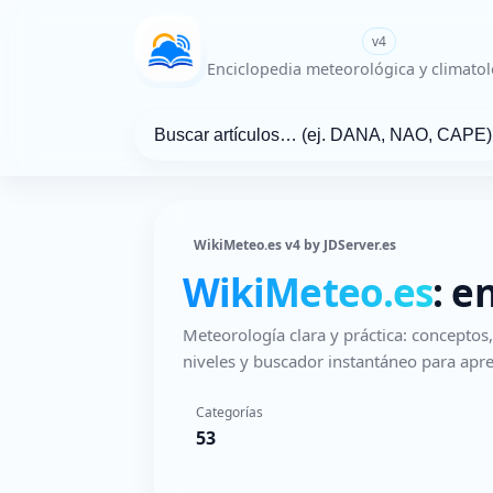
WikiMeteo.es
v4
Enciclopedia meteorológica y climatol
WikiMeteo.es v4 by JDServer.es
WikiMeteo.es
: e
Meteorología clara y práctica: concepto
niveles y buscador instantáneo para apre
Categorías
53