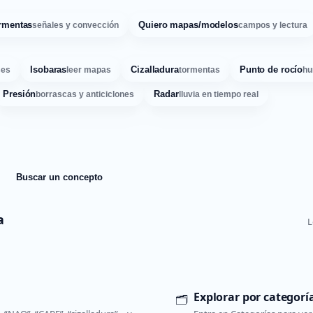
rmentas
Quiero mapas/modelos
señales y convección
campos y lectura
Isobaras
Cizalladura
Punto de rocío
ses
leer mapas
tormentas
hu
Presión
Radar
borrascas y anticiclones
lluvia en tiempo real
Buscar un concepto
a
L
Explorar por categorí
🗂️