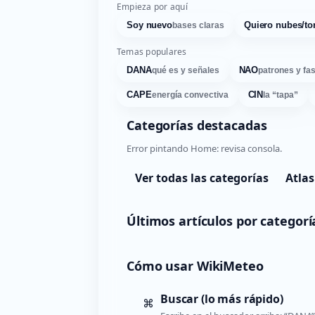
Empieza por aquí
Soy nuevo
Quiero nubes/to
bases claras
Temas populares
DANA
NAO
qué es y señales
patrones y fa
CAPE
CIN
energía convectiva
la “tapa”
Categorías destacadas
Error pintando Home: revisa consola.
Ver todas las categorías
Atlas
Últimos artículos por categorí
Cómo usar WikiMeteo
Buscar (lo más rápido)
⌘