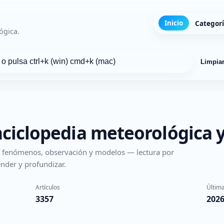
Inicio
Categor
ógica.
Limpia
nciclopedia meteorológica y
s, fenómenos, observación y modelos — lectura por
nder y profundizar.
Artículos
Última
3357
2026