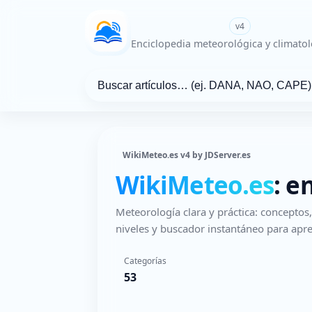
WikiMeteo.es
v4
Enciclopedia meteorológica y climatol
WikiMeteo.es v4 by JDServer.es
WikiMeteo.es
: e
Meteorología clara y práctica: concepto
niveles y buscador instantáneo para apre
Categorías
53