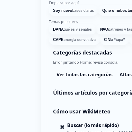
Empieza por aquí
Soy nuevo
Quiero nubes/to
bases claras
Temas populares
DANA
NAO
qué es y señales
patrones y fa
CAPE
CIN
energía convectiva
la “tapa”
Categorías destacadas
Error pintando Home: revisa consola.
Ver todas las categorías
Atlas
Últimos artículos por categorí
Cómo usar WikiMeteo
Buscar (lo más rápido)
⌘