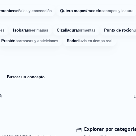
rmentas
Quiero mapas/modelos
señales y convección
campos y lectura
Isobaras
Cizalladura
Punto de rocío
ses
leer mapas
tormentas
hu
Presión
Radar
borrascas y anticiclones
lluvia en tiempo real
Buscar un concepto
a
L
Explorar por categorí
🗂️