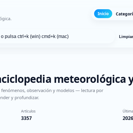
Inicio
Categor
ógica.
Limpia
nciclopedia meteorológica y
s, fenómenos, observación y modelos — lectura por
nder y profundizar.
Artículos
Última
3357
2026