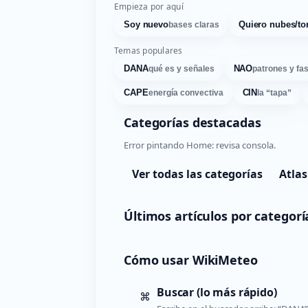
Empieza por aquí
Soy nuevo
Quiero nubes/to
bases claras
Temas populares
DANA
NAO
qué es y señales
patrones y fa
CAPE
CIN
energía convectiva
la “tapa”
Categorías destacadas
Error pintando Home: revisa consola.
Ver todas las categorías
Atlas
Últimos artículos por categorí
Cómo usar WikiMeteo
Buscar (lo más rápido)
⌘