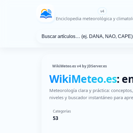
WikiMeteo.es
v4
Enciclopedia meteorológica y climatol
WikiMeteo.es v4 by JDServer.es
WikiMeteo.es
: e
Meteorología clara y práctica: concepto
niveles y buscador instantáneo para apre
Categorías
53