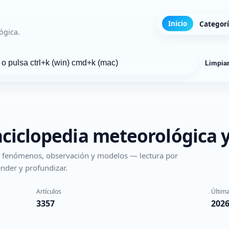
Inicio
Categor
ógica.
Limpia
nciclopedia meteorológica y
s, fenómenos, observación y modelos — lectura por
nder y profundizar.
Artículos
Última
3357
2026