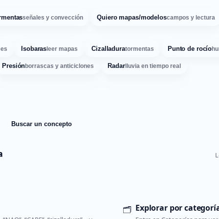
rmentas
Quiero mapas/modelos
señales y convección
campos y lectura
Isobaras
Cizalladura
Punto de rocío
ses
leer mapas
tormentas
hu
Presión
Radar
borrascas y anticiclones
lluvia en tiempo real
Buscar un concepto
a
L
Explorar por categorí
🗂️