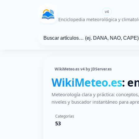
WikiMeteo.es
v4
Enciclopedia meteorológica y climatol
WikiMeteo.es v4 by JDServer.es
WikiMeteo.es
: e
Meteorología clara y práctica: concepto
niveles y buscador instantáneo para apre
Categorías
53