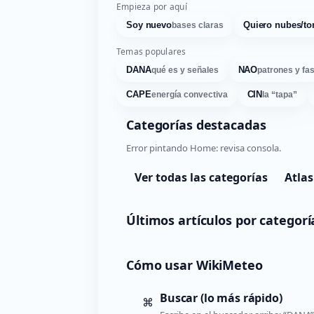
Empieza por aquí
Soy nuevo
Quiero nubes/to
bases claras
Temas populares
DANA
NAO
qué es y señales
patrones y fa
CAPE
CIN
energía convectiva
la “tapa”
Categorías destacadas
Error pintando Home: revisa consola.
Ver todas las categorías
Atlas
Últimos artículos por categorí
Cómo usar WikiMeteo
Buscar (lo más rápido)
⌘