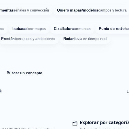
rmentas
Quiero mapas/modelos
señales y convección
campos y lectura
Isobaras
Cizalladura
Punto de rocío
ses
leer mapas
tormentas
hu
Presión
Radar
borrascas y anticiclones
lluvia en tiempo real
Buscar un concepto
a
L
Explorar por categorí
🗂️