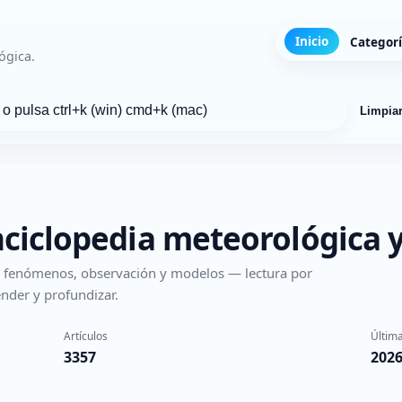
Inicio
Categor
ógica.
Limpia
nciclopedia meteorológica y
s, fenómenos, observación y modelos — lectura por
nder y profundizar.
Artículos
Última
3357
2026