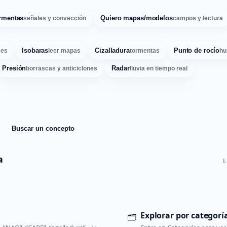
rmentas
Quiero mapas/modelos
señales y convección
campos y lectura
Isobaras
Cizalladura
Punto de rocío
ses
leer mapas
tormentas
hu
Presión
Radar
borrascas y anticiclones
lluvia en tiempo real
Buscar un concepto
a
L
Explorar por categorí
🗂️