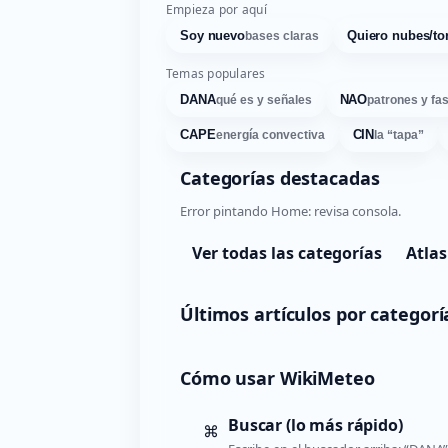
Empieza por aquí
Soy nuevo
Quiero nubes/to
bases claras
Temas populares
DANA
NAO
qué es y señales
patrones y fa
CAPE
CIN
energía convectiva
la “tapa”
Categorías destacadas
Error pintando Home: revisa consola.
Ver todas las categorías
Atlas
Últimos artículos por categorí
Cómo usar WikiMeteo
Buscar (lo más rápido)
⌘