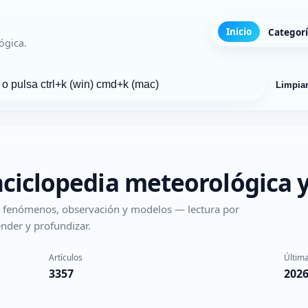
Inicio
Categor
ógica.
Limpia
nciclopedia meteorológica y
s, fenómenos, observación y modelos — lectura por
nder y profundizar.
Artículos
Última
3357
2026