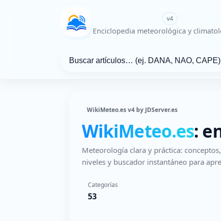
WikiMeteo.es
v4
Enciclopedia meteorológica y climatol
WikiMeteo.es v4 by JDServer.es
WikiMeteo.es
: e
Meteorología clara y práctica: concepto
niveles y buscador instantáneo para apre
Categorías
53