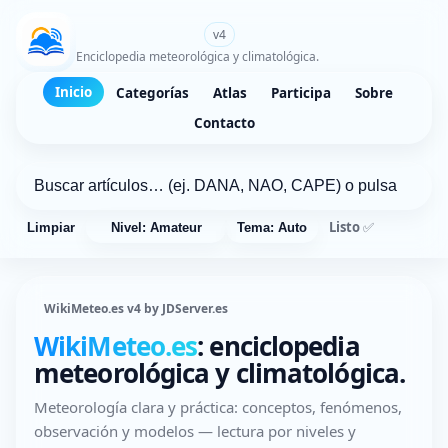
WikiMeteo.es
v4
Enciclopedia meteorológica y climatológica.
Inicio
Categorías
Atlas
Participa
Sobre
Contacto
Listo ✅
Limpiar
Nivel: Amateur
Tema: Auto
WikiMeteo.es v4 by JDServer.es
WikiMeteo.es
: enciclopedia
meteorológica y climatológica.
Meteorología clara y práctica: conceptos, fenómenos,
observación y modelos — lectura por niveles y