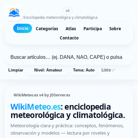
WikiMeteo.es
v4
Enciclopedia meteorológica y climatológica.
Inicio
Categorías
Atlas
Participa
Sobre
Contacto
Listo ✅
Limpiar
Nivel: Amateur
Tema: Auto
WikiMeteo.es v4 by JDServer.es
WikiMeteo.es
: enciclopedia
meteorológica y climatológica.
Meteorología clara y práctica: conceptos, fenómenos,
observación y modelos — lectura por niveles y