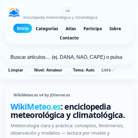
WikiMeteo.es
v4
Enciclopedia meteorológica y climatológica.
Inicio
Categorías
Atlas
Participa
Sobre
Contacto
Listo ✅
Limpiar
Nivel: Amateur
Tema: Auto
WikiMeteo.es v4 by JDServer.es
WikiMeteo.es
: enciclopedia
meteorológica y climatológica.
Meteorología clara y práctica: conceptos, fenómenos,
observación y modelos — lectura por niveles y