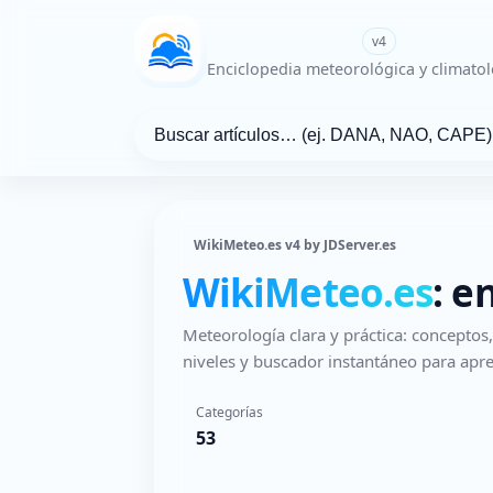
WikiMeteo.es
v4
Enciclopedia meteorológica y climatol
WikiMeteo.es v4 by JDServer.es
WikiMeteo.es
: e
Meteorología clara y práctica: concepto
niveles y buscador instantáneo para apre
Categorías
53