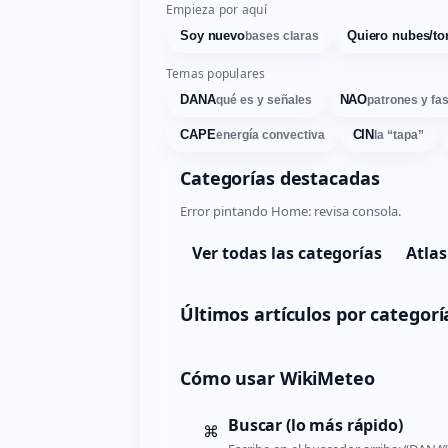
Empieza por aquí
Soy nuevo
Quiero nubes/to
bases claras
Temas populares
DANA
NAO
qué es y señales
patrones y fa
CAPE
CIN
energía convectiva
la “tapa”
Categorías destacadas
Error pintando Home: revisa consola.
Ver todas las categorías
Atlas
Últimos artículos por categorí
Cómo usar WikiMeteo
Buscar (lo más rápido)
⌘