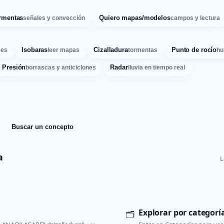
rmentas
Quiero mapas/modelos
señales y convección
campos y lectura
Isobaras
Cizalladura
Punto de rocío
ses
leer mapas
tormentas
hu
Presión
Radar
borrascas y anticiclones
lluvia en tiempo real
Buscar un concepto
a
L
Explorar por categorí
🗂️