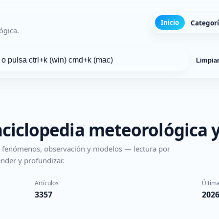
Inicio
Categor
ógica.
Limpia
nciclopedia meteorológica y
s, fenómenos, observación y modelos — lectura por
nder y profundizar.
Artículos
Última
3357
2026