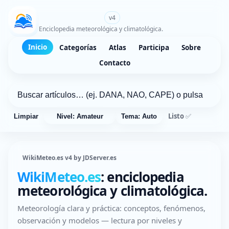
WikiMeteo.es
v4
Enciclopedia meteorológica y climatológica.
Inicio
Categorías
Atlas
Participa
Sobre
Contacto
Listo ✅
Limpiar
Nivel: Amateur
Tema: Auto
WikiMeteo.es v4 by JDServer.es
WikiMeteo.es
: enciclopedia
meteorológica y climatológica.
Meteorología clara y práctica: conceptos, fenómenos,
observación y modelos — lectura por niveles y