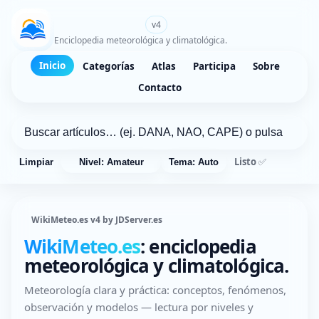
WikiMeteo.es
v4
Enciclopedia meteorológica y climatológica.
Inicio
Categorías
Atlas
Participa
Sobre
Contacto
Listo ✅
Limpiar
Nivel: Amateur
Tema: Auto
WikiMeteo.es v4 by JDServer.es
WikiMeteo.es
: enciclopedia
meteorológica y climatológica.
Meteorología clara y práctica: conceptos, fenómenos,
observación y modelos — lectura por niveles y