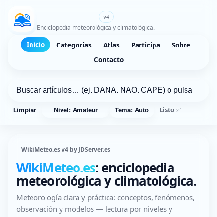
WikiMeteo.es
v4
Enciclopedia meteorológica y climatológica.
Inicio
Categorías
Atlas
Participa
Sobre
Contacto
Listo ✅
Limpiar
Nivel: Amateur
Tema: Auto
WikiMeteo.es v4 by JDServer.es
WikiMeteo.es
: enciclopedia
meteorológica y climatológica.
Meteorología clara y práctica: conceptos, fenómenos,
observación y modelos — lectura por niveles y