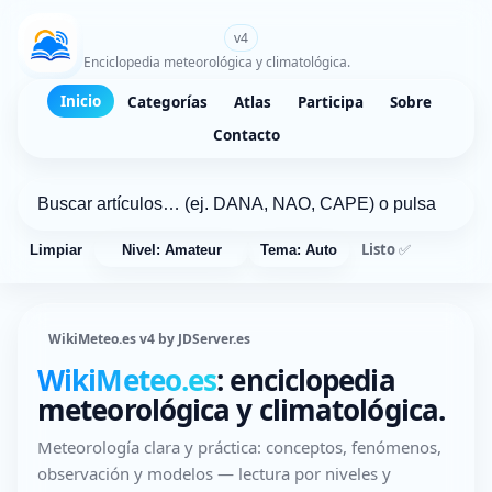
WikiMeteo.es
v4
Enciclopedia meteorológica y climatológica.
Inicio
Categorías
Atlas
Participa
Sobre
Contacto
Listo ✅
Limpiar
Nivel: Amateur
Tema: Auto
WikiMeteo.es v4 by JDServer.es
WikiMeteo.es
: enciclopedia
meteorológica y climatológica.
Meteorología clara y práctica: conceptos, fenómenos,
observación y modelos — lectura por niveles y