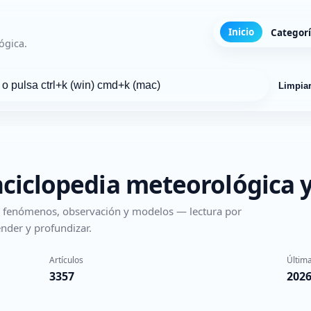
Inicio
Categor
ógica.
Limpia
nciclopedia meteorológica y
s, fenómenos, observación y modelos — lectura por
nder y profundizar.
Artículos
Última
3357
2026