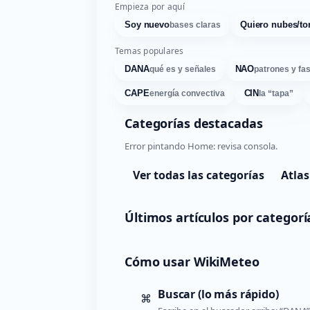
Empieza por aquí
Soy nuevo
Quiero nubes/to
bases claras
Temas populares
DANA
NAO
qué es y señales
patrones y fa
CAPE
CIN
energía convectiva
la “tapa”
Categorías destacadas
Error pintando Home: revisa consola.
Ver todas las categorías
Atlas
Últimos artículos por categorí
Cómo usar WikiMeteo
Buscar (lo más rápido)
⌘