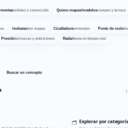
rmentas
Quiero mapas/modelos
señales y convección
campos y lectura
Isobaras
Cizalladura
Punto de rocío
ses
leer mapas
tormentas
hu
Presión
Radar
borrascas y anticiclones
lluvia en tiempo real
Buscar un concepto
a
L
Explorar por categorí
🗂️