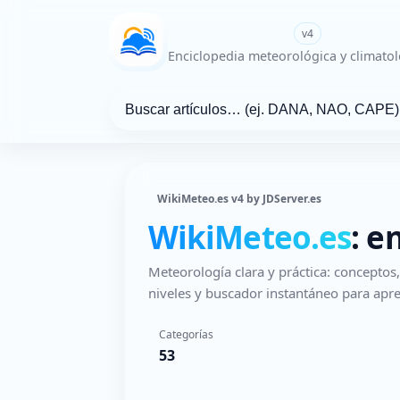
WikiMeteo.es
v4
Enciclopedia meteorológica y climatol
WikiMeteo.es v4 by JDServer.es
WikiMeteo.es
: e
Meteorología clara y práctica: concepto
niveles y buscador instantáneo para apre
Categorías
53