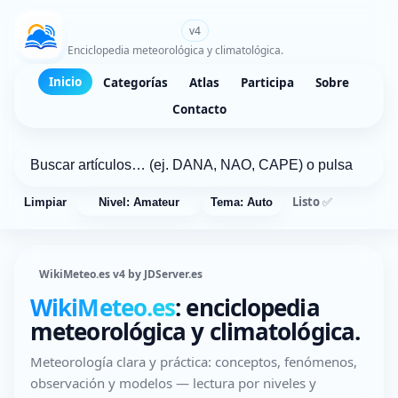
WikiMeteo.es
v4
Enciclopedia meteorológica y climatológica.
Inicio
Categorías
Atlas
Participa
Sobre
Contacto
Listo ✅
Limpiar
Nivel: Amateur
Tema: Auto
WikiMeteo.es v4 by JDServer.es
WikiMeteo.es
: enciclopedia
meteorológica y climatológica.
Meteorología clara y práctica: conceptos, fenómenos,
observación y modelos — lectura por niveles y