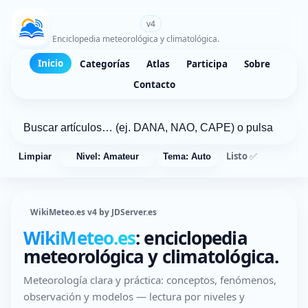
WikiMeteo.es
v4
Enciclopedia meteorológica y climatológica.
Inicio
Categorías
Atlas
Participa
Sobre
Contacto
Listo ✅
Limpiar
Nivel: Amateur
Tema: Auto
WikiMeteo.es v4 by JDServer.es
WikiMeteo.es
: enciclopedia
meteorológica y climatológica.
Meteorología clara y práctica: conceptos, fenómenos,
observación y modelos — lectura por niveles y