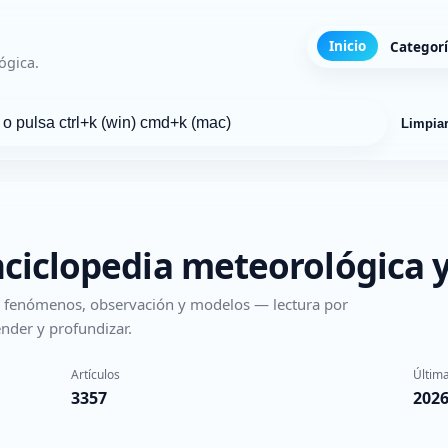
Inicio
Categor
ógica.
Limpia
nciclopedia meteorológica y
s, fenómenos, observación y modelos — lectura por
nder y profundizar.
Artículos
Última
3357
2026