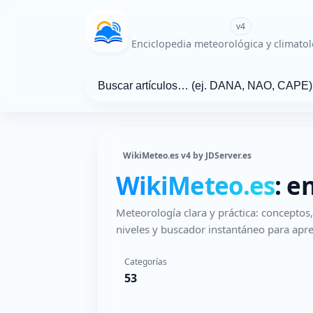
WikiMeteo.es
v4
Enciclopedia meteorológica y climatol
WikiMeteo.es v4 by JDServer.es
WikiMeteo.es
: e
Meteorología clara y práctica: concepto
niveles y buscador instantáneo para apre
Categorías
53