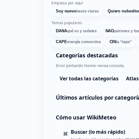
Empieza por aquí
Soy nuevo
Quiero nubes/to
bases claras
Temas populares
DANA
NAO
qué es y señales
patrones y fa
CAPE
CIN
energía convectiva
la “tapa”
Categorías destacadas
Error pintando Home: revisa consola.
Ver todas las categorías
Atlas
Últimos artículos por categorí
Cómo usar WikiMeteo
Buscar (lo más rápido)
⌘