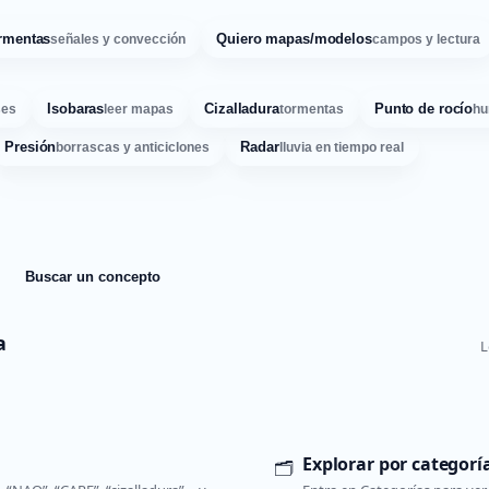
rmentas
Quiero mapas/modelos
señales y convección
campos y lectura
Isobaras
Cizalladura
Punto de rocío
ses
leer mapas
tormentas
hu
Presión
Radar
borrascas y anticiclones
lluvia en tiempo real
Buscar un concepto
a
L
Explorar por categorí
🗂️