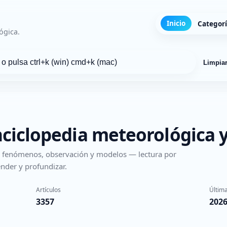
Inicio
Categor
ógica.
Limpia
nciclopedia meteorológica y
s, fenómenos, observación y modelos — lectura por
nder y profundizar.
Artículos
Última
3357
2026