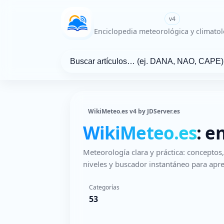
WikiMeteo.es
v4
Enciclopedia meteorológica y climatol
WikiMeteo.es v4 by JDServer.es
WikiMeteo.es
: e
Meteorología clara y práctica: concepto
niveles y buscador instantáneo para apre
Categorías
53