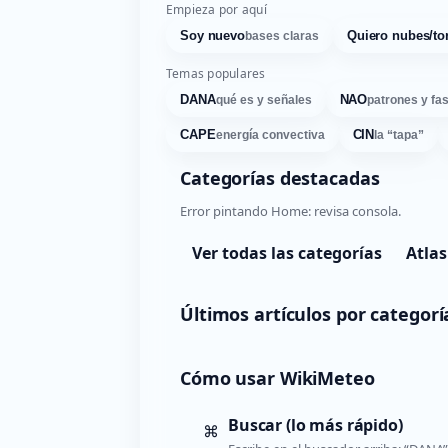
Empieza por aquí
Soy nuevo
Quiero nubes/to
bases claras
Temas populares
DANA
NAO
qué es y señales
patrones y fa
CAPE
CIN
energía convectiva
la “tapa”
Categorías destacadas
Error pintando Home: revisa consola.
Ver todas las categorías
Atlas
Últimos artículos por categorí
Cómo usar WikiMeteo
Buscar (lo más rápido)
⌘