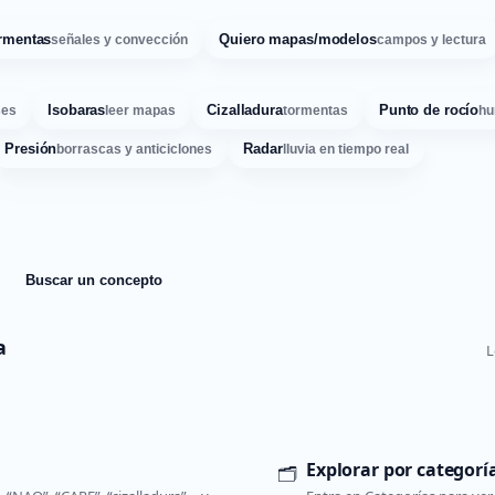
rmentas
Quiero mapas/modelos
señales y convección
campos y lectura
Isobaras
Cizalladura
Punto de rocío
ses
leer mapas
tormentas
hu
Presión
Radar
borrascas y anticiclones
lluvia en tiempo real
Buscar un concepto
a
L
Explorar por categorí
🗂️