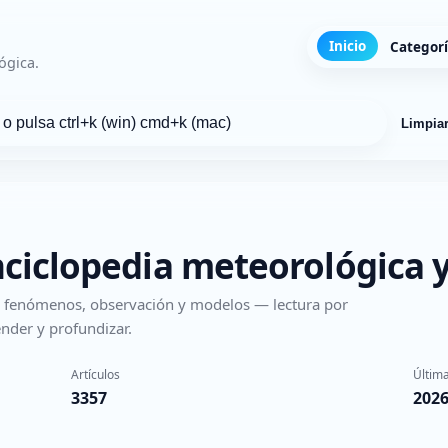
Inicio
Categor
ógica.
Limpia
nciclopedia meteorológica y
s, fenómenos, observación y modelos — lectura por
nder y profundizar.
Artículos
Última
3357
2026