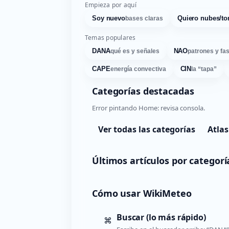
Empieza por aquí
Soy nuevo
Quiero nubes/to
bases claras
Temas populares
DANA
NAO
qué es y señales
patrones y fa
CAPE
CIN
energía convectiva
la “tapa”
Categorías destacadas
Error pintando Home: revisa consola.
Ver todas las categorías
Atlas
Últimos artículos por categorí
Cómo usar WikiMeteo
Buscar (lo más rápido)
⌘