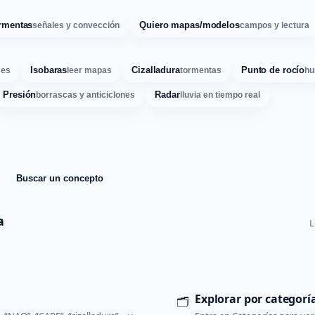
rmentas
Quiero mapas/modelos
señales y convección
campos y lectura
Isobaras
Cizalladura
Punto de rocío
ses
leer mapas
tormentas
hu
Presión
Radar
borrascas y anticiclones
lluvia en tiempo real
Buscar un concepto
a
L
Explorar por categorí
🗂️