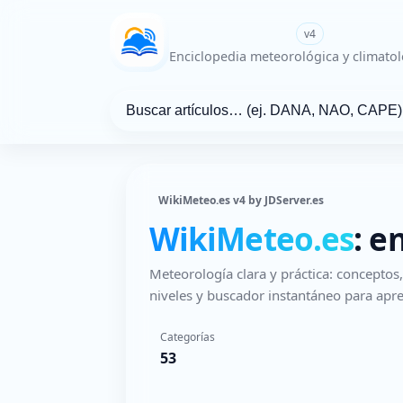
WikiMeteo.es
v4
Enciclopedia meteorológica y climatol
WikiMeteo.es v4 by JDServer.es
WikiMeteo.es
: e
Meteorología clara y práctica: concepto
niveles y buscador instantáneo para apre
Categorías
53